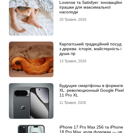
Lovense та Satisfyer: інноваційні
іграшки для максимальної
насолоди
20 Травня, 2026
Карпатський традиційний посуд
з дерева: історія, майстерність і
душа гір
13 Травня, 2026
Будущие смартфоны в формате
XL: революционный Google Pixel
11 Pro XL
11 Травня, 2026
iРhone 17 Рro Мax 256 та iРhone
18 Рro Мax: коли флагман — це