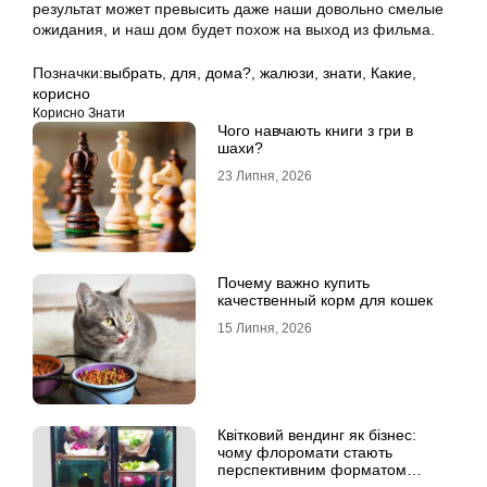
результат может превысить даже наши довольно смелые
ожидания, и наш дом будет похож на выход из фильма.
Позначки:
выбрать
,
для
,
дома?
,
жалюзи
,
знати
,
Какие
,
корисно
Корисно Знати
Чого навчають книги з гри в
шахи?
23 Липня, 2026
Почему важно купить
качественный корм для кошек
15 Липня, 2026
Квітковий вендинг як бізнес:
чому флоромати стають
перспективним форматом