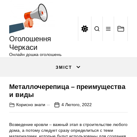
Оголошення
Перейти
Черкаси
до
вмісту
Оголошення
Черкаси
Онлайн дошка оголошень
ЗМІСТ
Металлочерепица – преимущества
и виды
Корисно знати
4 Лютого, 2022
Возведение кровли – важный этап в строительстве любого
дома, а потому следует сразу определиться с теми
материалами, которые будут использованы для создания