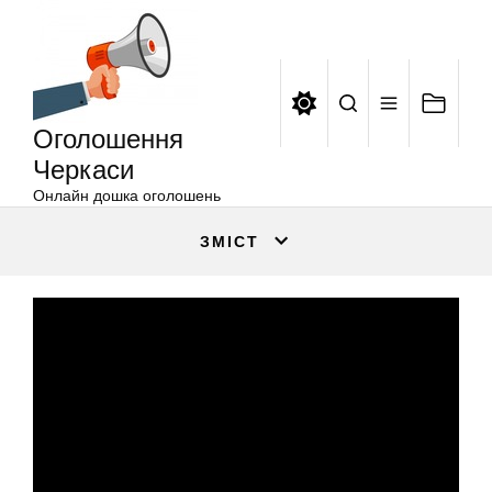
Оголошення
Перейти
Черкаси
до
вмісту
Оголошення
Черкаси
Онлайн дошка оголошень
ЗМІСТ