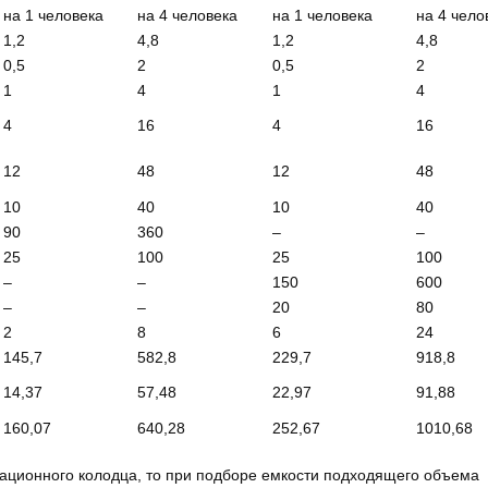
на 1 человека
на 4 человека
на 1 человека
на 4 чело
1,2
4,8
1,2
4,8
0,5
2
0,5
2
1
4
1
4
4
16
4
16
12
48
12
48
10
40
10
40
90
360
–
–
25
100
25
100
–
–
150
600
–
–
20
80
2
8
6
24
145,7
582,8
229,7
918,8
14,37
57,48
22,97
91,88
160,07
640,28
252,67
1010,68
зационного колодца, то при подборе емкости подходящего объема