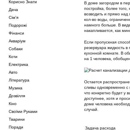
Корисно Знати
В доме загородом в пер
постройка, более того,
Дача
возводить и прямо над
Сім'я
кол-во воды, ограничен
намного больше. В виде
Подорожі
накапливается, как мин
Фінанси
Акваріум
Если пропускная способ
резервуара жидкость в 
Собаки
кухонной комнате. В о
Коти
на 1 человека, обобщен
Електрика
Авто
Література
Остается распростране 
сливы одновременно с 
Музика
что конкретно будет у 
Дозвілля
доступнее, хотя и прос
Кіно
доме человека необход
случай.
Своїми Руками
Тварини
Поради
Задача расхода