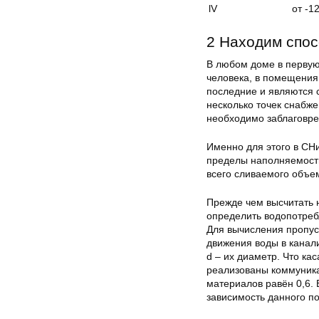
lV
от -1
2 Находим спос
В любом доме в первую
человека, в помещения 
последние и являются с
несколько точек снабже
необходимо заблаговре
Именно для этого в СН
пределы наполняемости
всего сливаемого объе
Прежде чем высчитать 
определить водопотреб
Для вычисления пропус
движения воды в канали
d – их диаметр. Что ка
реализованы коммуникац
материалов равён 0,6.
зависимость данного по