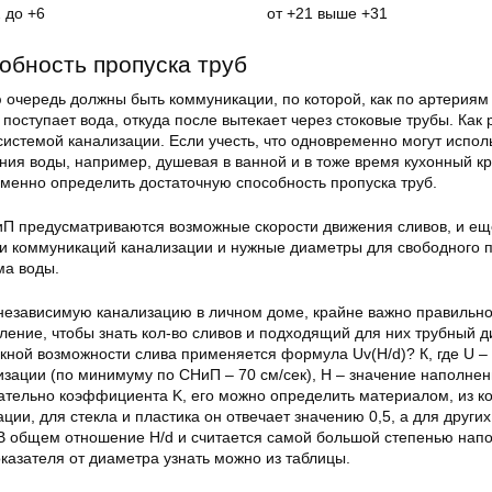
2 до +6
от +21 выше +31
обность пропуска труб
 очередь должны быть коммуникации, по которой, как по артериям 
поступает вода, откуда после вытекает через стоковые трубы. Как 
истемой канализации. Если учесть, что одновременно могут испол
ния воды, например, душевая в ванной и в тоже время кухонный кр
менно определить достаточную способность пропуска труб.
иП предусматриваются возможные скорости движения сливов, и ещ
 коммуникаций канализации и нужные диаметры для свободного 
ма воды.
независимую канализацию в личном доме, крайне важно правильн
ление, чтобы знать кол-во сливов и подходящий для них трубный д
кной возможности слива применяется формула Uv(H/d)? К, где U – 
зации (по минимуму по СНиП – 70 см/сек), H – значение наполнени
сательно коэффициента K, его можно определить материалом, из к
ии, для стекла и пластика он отвечает значению 0,5, а для других
 В общем отношение H/d и считается самой большой степенью нап
казателя от диаметра узнать можно из таблицы.