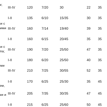
м;
III-IV
120
7/20
30
22
35
I-II
135
6/10
15/35
30
35
и с
щими
III-IV
160
7/14
19/40
39
35
I-II
160
6/15
20/45
35
35
и с
III-IV
190
7/20
25/50
47
35
па;
I-II
180
6/20
25/50
40
35
ями
III-IV
210
7/25
30/55
52
35
I-II
170
6/25
25/30
35
45
ем,
III-IV
205
7/35
30/35
47
45
ми и
I-II
215
6/25
25/60
50
45