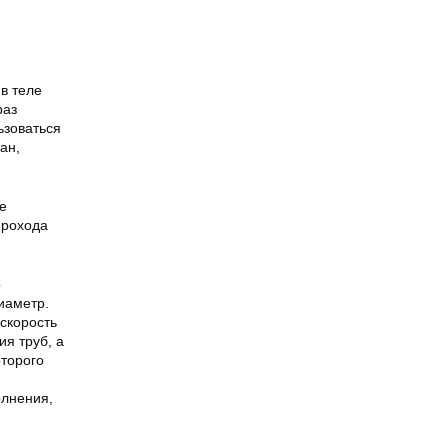
в теле
раз
ьзоваться
ан,
е
прохода
о
иаметр.
скорость
я труб, а
оторого
олнения,