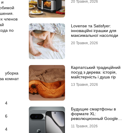
20 Травня, 2026
 и
любимой
ошения.
ех членов
ай
Lovense та Satisfyer:
хода по
інноваційні іграшки для
максимальної насолоди
20 Травня, 2026
Карпатський традиційний
посуд з дерева: історія,
уборка
майстерність і душа гір
за
комнат
13 Травня, 2026
4
Будущие смартфоны в
формате XL:
6
революционный Google
Pixel 11 Pro XL
11 Травня, 2026
4