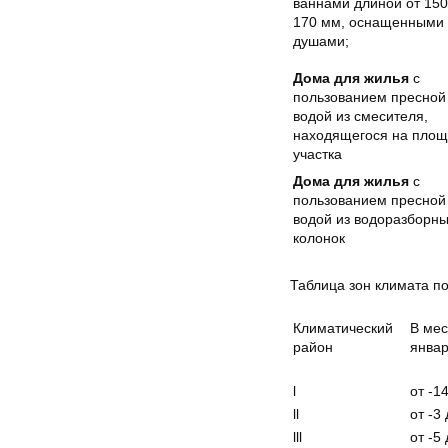
ваннами длиной от 150
170 мм, оснащенными
душами;
Дома для жилья
с
пользованием пресной
водой из смесителя,
находящегося на пло
участка
Дома для жилья
с
пользованием пресной
водой из водоразборн
колонок
Таблица зон климата п
Климатический
В мес
район
январ
l
от -1
ll
от -3 
lll
от -5 