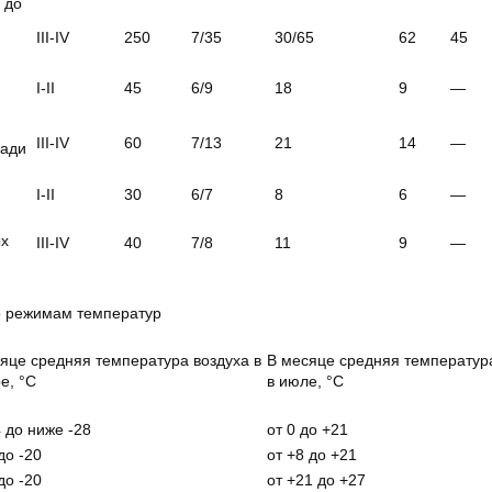
 до
III-IV
250
7/35
30/65
62
45
I-II
45
6/9
18
9
—
III-IV
60
7/13
21
14
—
щади
I-II
30
6/7
8
6
—
ых
III-IV
40
7/8
11
9
—
о режимам температур
яце средняя температура воздуха в
В месяце средняя температур
е, °С
в июле, °С
4 до ниже -28
от 0 до +21
до -20
от +8 до +21
до -20
от +21 до +27