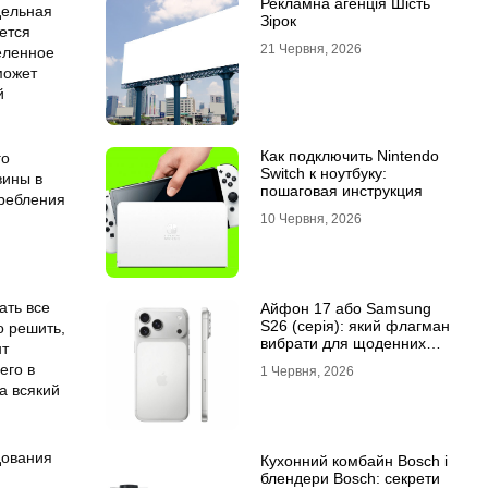
Рекламна агенція Шість
дельная
Зірок
ется
21 Червня, 2026
еленное
может
й
Как подключить Nintendo
го
Switch к ноутбуку:
вины в
пошаговая инструкция
требления
10 Червня, 2026
ать все
Айфон 17 або Samsung
S26 (серія): який флагман
о решить,
вибрати для щоденних
нт
завдань
его в
1 Червня, 2026
а всякий
дования
Кухонний комбайн Bosch і
блендери Bosch: секрети