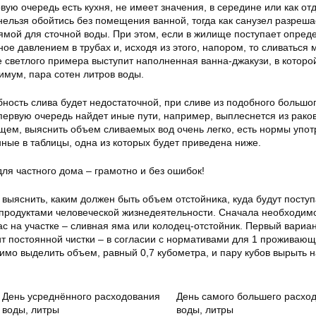
вую очередь есть кухня, не имеет значения, в середине или как от
 нельзя обойтись без помещения ванной, тогда как санузел разреша
 ямой для сточной воды. При этом, если в жилище поступает опред
ное давлением в трубах и, исходя из этого, напором, то сливаться 
 светлого примера выступит наполненная ванна-джакузи, в которо
имум, пара сотен литров воды.
ность слива будет недостаточной, при сливе из подобного большо
первую очередь найдет иные пути, например, выплеснется из рако
бщем, выяснить объем сливаемых вод очень легко, есть нормы упо
ные в таблицы, одна из которых будет приведена ниже.
выяснить, каким должен быть объем отстойника, куда будут поступ
продуктами человеческой жизнедеятельности. Сначала необходим
вас на участке – сливная яма или колодец-отстойник. Первый вариа
ит постоянной чистки – в согласии с нормативами для 1 проживающ
имо выделить объем, равный 0,7 кубометра, и пару кубов вырыть н
День усреднённого расходования
День самого большего расхо
воды, литры
воды, литры