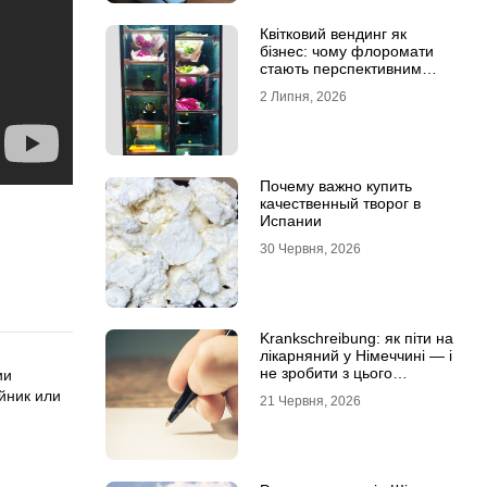
Квітковий вендинг як
бізнес: чому флоромати
стають перспективним
форматом продажу
2 Липня, 2026
Почему важно купить
качественный творог в
Испании
30 Червня, 2026
Krankschreibung: як піти на
лікарняний у Німеччині — і
не зробити з цього
ии
проблему
йник или
21 Червня, 2026