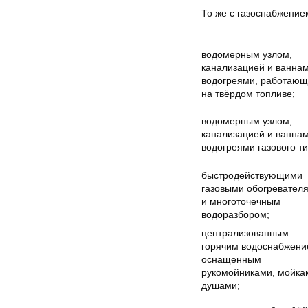
То же c газоснабжение
водомерным узлом,
канализацией и ваннам
водогреями, работаю
на твёрдом топливе;
водомерным узлом,
канализацией и ваннам
водогреями газового ти
быстродействующими
газовыми обогревател
и многоточечным
водоразбором;
централизованным
горячим водоснабжени
оснащенным
рукомойниками, мойка
душами;