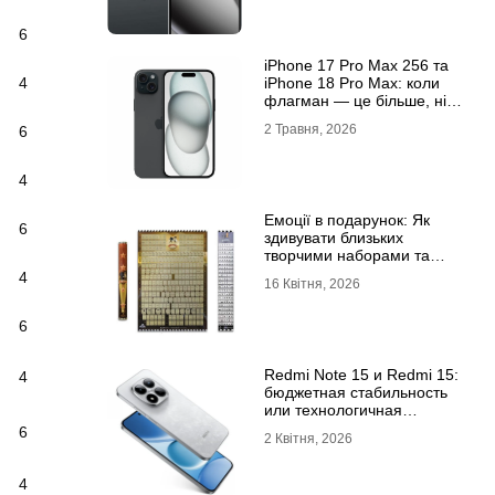
6
iРhone 17 Рro Мax 256 та
iРhone 18 Рro Мax: коли
4
флагман — це більше, ніж
просто характеристики
2 Травня, 2026
6
4
Емоції в подарунок: Як
6
здивувати близьких
творчими наборами та
скретч-постерами
4
16 Квітня, 2026
6
Redmi Note 15 и Redmi 15:
4
бюджетная стабильность
или технологичная
новинка?
6
2 Квітня, 2026
4