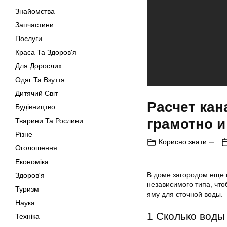
Знайомства
Запчастини
Послуги
Краса Та Здоров'я
Для Дорослих
Одяг Та Взуття
Дитячий Світ
Расчет кан
Будівництво
грамотно и
Тварини Та Рослини
Різне
Корисно знати
Оголошення
Економіка
В доме загородом еще п
Здоров'я
независимого типа, чт
Туризм
яму для сточной воды.
Наука
1 Сколько воды
Техніка