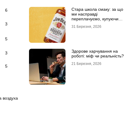
Стара школа смаку: за що
6
ми насправді
переплачуємо, купуючи
легендарні бренди
3
31 Березня, 2026
5
Здорове харчування на
3
роботі: міф чи реальність?
21 Березня, 2026
5
а воздуха