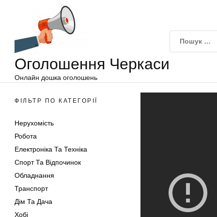
Оголошення
Перейти
Черкаси
до
вмісту
Оголошення Черкаси
Онлайн дошка оголошень
ФІЛЬТР ПО КАТЕГОРІЇ
Нерухомість
Робота
Електроніка Та Техніка
Спорт Та Відпочинок
Обладнання
Транспорт
Дім Та Дача
Хобі