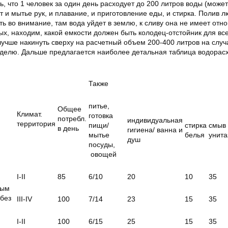
, что 1 человек за один день расходует до 200 литров воды (может
ут и мытье рук, и плавание, и приготовление еды, и стирка. Полив 
ь во внимание, там вода уйдет в землю, к сливу она не имеет отн
х, находим, какой емкости должен быть колодец-отстойник для вс
лучше накинуть сверху на расчетный объем 200-400 литров на случ
еделю. Дальше предлагается наиболее детальная таблица водорас
.
Также
питье,
Общее
Климат.
готовка
потребл.
индивидуальная
территория
пищи/
стирка
смыв
в день
гигиена/ ванна и
мытье
белья
унита
душ
посуды,
овощей
I-II
85
6/10
20
10
35
ным
 без
III-IV
100
7/14
23
15
35
I-II
100
6/15
25
15
35