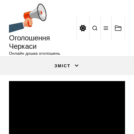
Оголошення
Перейти
Черкаси
до
вмісту
Оголошення
Черкаси
Онлайн дошка оголошень
ЗМІСТ