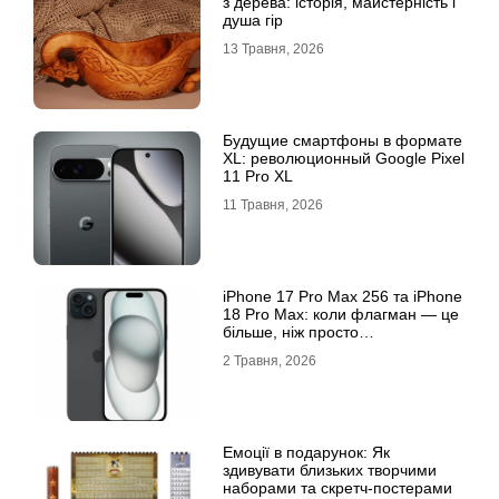
з дерева: історія, майстерність і
душа гір
13 Травня, 2026
Будущие смартфоны в формате
XL: революционный Google Pixel
11 Pro XL
11 Травня, 2026
iРhone 17 Рro Мax 256 та iРhone
18 Рro Мax: коли флагман — це
більше, ніж просто
характеристики
2 Травня, 2026
Емоції в подарунок: Як
здивувати близьких творчими
наборами та скретч-постерами