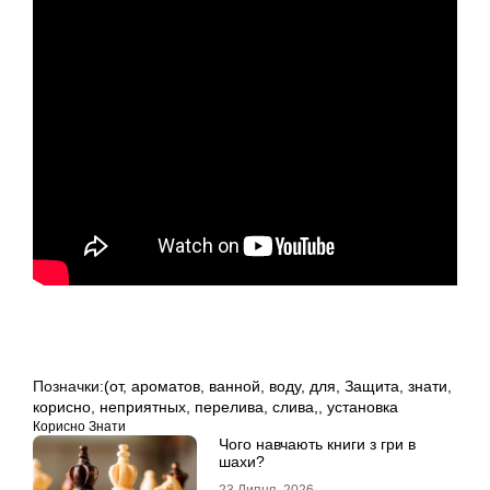
Позначки:
(от
,
ароматов
,
ванной
,
воду
,
для
,
Защита
,
знати
,
корисно
,
неприятных
,
перелива
,
слива,
,
установка
Корисно Знати
Чого навчають книги з гри в
шахи?
23 Липня, 2026