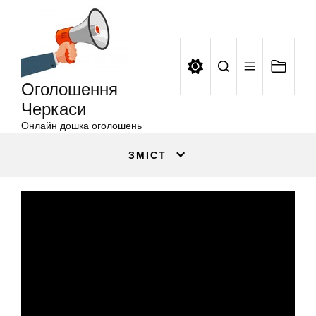
Оголошення
Перейти
Черкаси
до
вмісту
Оголошення
Черкаси
Онлайн дошка оголошень
ЗМІСТ