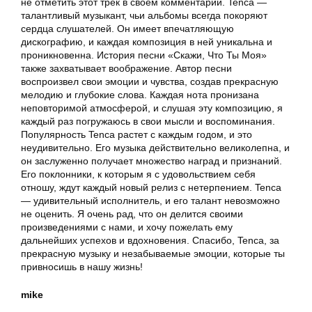
не отметить этот трек в своем комментарии. Tenca —
талантливый музыкант, чьи альбомы всегда покоряют
сердца слушателей. Он имеет впечатляющую
дискографию, и каждая композиция в ней уникальна и
проникновенна. История песни «Скажи, Что Ты Моя»
также захватывает воображение. Автор песни
воспроизвел свои эмоции и чувства, создав прекрасную
мелодию и глубокие слова. Каждая нота пронизана
неповторимой атмосферой, и слушая эту композицию, я
каждый раз погружаюсь в свои мысли и воспоминания.
Популярность Tenca растет с каждым годом, и это
неудивительно. Его музыка действительно великолепна, и
он заслуженно получает множество наград и признаний.
Его поклонники, к которым я с удовольствием себя
отношу, ждут каждый новый релиз с нетерпением. Tenca
— удивительный исполнитель, и его талант невозможно
не оценить. Я очень рад, что он делится своими
произведениями с нами, и хочу пожелать ему
дальнейших успехов и вдохновения. Спасибо, Tenca, за
прекрасную музыку и незабываемые эмоции, которые ты
привносишь в нашу жизнь!
mike