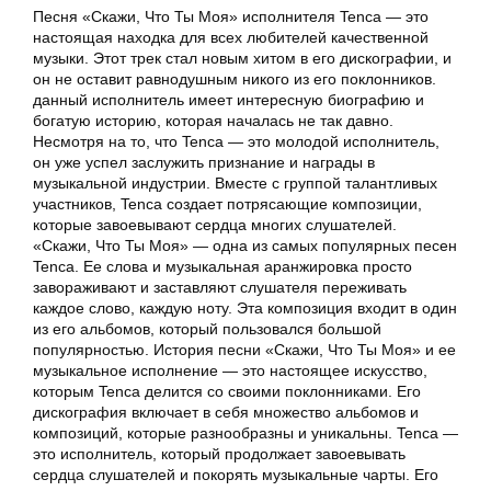
Песня «Скажи, Что Ты Моя» исполнителя Tenca — это
настоящая находка для всех любителей качественной
музыки. Этот трек стал новым хитом в его дискографии, и
он не оставит равнодушным никого из его поклонников.
данный исполнитель имеет интересную биографию и
богатую историю, которая началась не так давно.
Несмотря на то, что Tenca — это молодой исполнитель,
он уже успел заслужить признание и награды в
музыкальной индустрии. Вместе с группой талантливых
участников, Tenca создает потрясающие композиции,
которые завоевывают сердца многих слушателей.
«Скажи, Что Ты Моя» — одна из самых популярных песен
Tenca. Ее слова и музыкальная аранжировка просто
завораживают и заставляют слушателя переживать
каждое слово, каждую ноту. Эта композиция входит в один
из его альбомов, который пользовался большой
популярностью. История песни «Скажи, Что Ты Моя» и ее
музыкальное исполнение — это настоящее искусство,
которым Tenca делится со своими поклонниками. Его
дискография включает в себя множество альбомов и
композиций, которые разнообразны и уникальны. Tenca —
это исполнитель, который продолжает завоевывать
сердца слушателей и покорять музыкальные чарты. Его