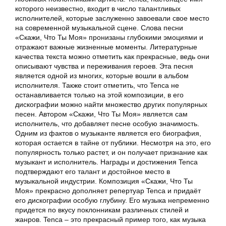
которого неизвестно, входит в число талантливых
исполнителей, которые заслуженно завоевали свое место
на современной музыкальной сцене. Слова песни
«Скажи, Что Ты Моя» пронизаны глубокими эмоциями и
отражают важные жизненные моменты. Литературные
качества текста можно отметить как прекрасные, ведь они
описывают чувства и переживания героев. Эта песня
является одной из многих, которые вошли в альбом
исполнителя. Также стоит отметить, что Tenca не
останавливается только на этой композиции, в его
дискографии можно найти множество других популярных
песен. Автором «Скажи, Что Ты Моя» является сам
исполнитель, что добавляет песне особую значимость.
Одним из фактов о музыканте является его биография,
которая остается в тайне от публики. Несмотря на это, его
популярность только растет, и он получает признание как
музыкант и исполнитель. Награды и достижения Tenca
подтверждают его талант и достойное место в
музыкальной индустрии. Композиция «Скажи, Что Ты
Моя» прекрасно дополняет репертуар Tenca и придаёт
его дискографии особую глубину. Его музыка непременно
придется по вкусу поклонникам различных стилей и
жанров. Tenca – это прекрасный пример того, как музыка