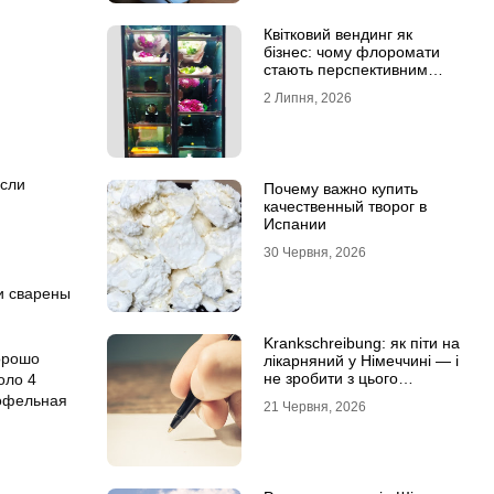
Квітковий вендинг як
бізнес: чому флоромати
стають перспективним
форматом продажу
2 Липня, 2026
Если
Почему важно купить
качественный творог в
Испании
30 Червня, 2026
и сварены
Krankschreibung: як піти на
орошо
лікарняний у Німеччині — і
не зробити з цього
оло 4
проблему
тофельная
21 Червня, 2026