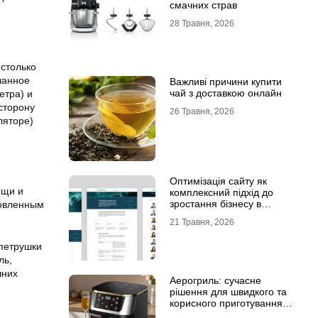
смачних страв
28 Травня, 2026
 столько
шанное
Важливі причини купити
чай з доставкою онлайн
етра) и
сторону
26 Травня, 2026
ляторе)
Оптимізація сайту як
ощи и
комплексний підхід до
зростання бізнесу в
товленным
інтернеті
21 Травня, 2026
петрушки
ль,
шних
Аерогриль: сучасне
рішення для швидкого та
корисного приготування
страв