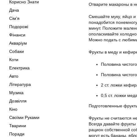
Корисно Знати
Отварите макароны в н
Дача
Смешайте муку, яйцо и 
Сім'я
понадобится понемногу 
Подорожі
минут. Положите малень
ополаскивайте холодно
Фінанси
Можно подать с любим
Акваріум
Собаки
Фрукты в меду и кефир
Коти
Половина чистого
Електрика
Половина чистого
Авто
Література
2 ст. ложки кефир
Музика
0,5 ст. ложки мед
Дозвілля
Подготовленные фрукты
Кіно
Своїми Руками
Фрукты не считаются не
Всегда давайте фрукты
Тварини
рацион собственной соб
Поради
могут есть бананы, ябло