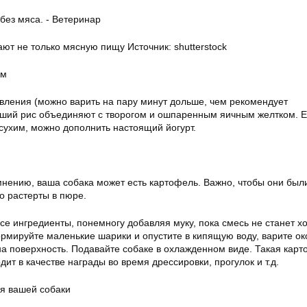
ют не только мясную пищу Источник: shutterstock
ом
вления (можно варить на пару минут дольше, чем рекомендует
вший рис объединяют с творогом и ошпаренным яичным желтком. 
ухим, можно дополнить настоящий йогурт.
нению, ваша собака может есть картофель. Важно, чтобы они был
о растерты в пюре.
е ингредиенты, понемногу добавляя муку, пока смесь не станет х
рмируйте маленькие шарики и опустите в кипящую воду, варите ок
на поверхность. Подавайте собаке в охлажденном виде. Такая кар
ит в качестве награды во время дрессировки, прогулок и т.д.
я вашей собаки