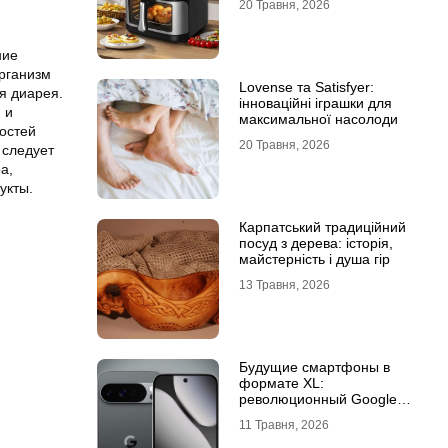
20 Травня, 2026
ние
организм
Lovense та Satisfyer:
я диарея.
інноваційні іграшки для
 и
максимальної насолоди
остей
20 Травня, 2026
 следует
а,
укты.
Карпатський традиційний
посуд з дерева: історія,
майстерність і душа гір
13 Травня, 2026
Будущие смартфоны в
формате XL:
революционный Google
Pixel 11 Pro XL
11 Травня, 2026