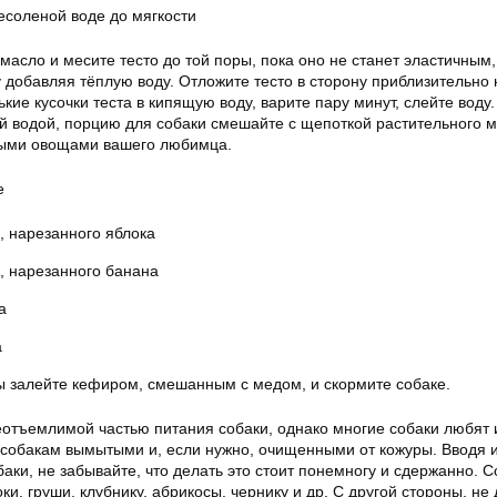
есоленой воде до мягкости
масло и месите тесто до той поры, пока оно не станет эластичным,
добавляя тёплую воду. Отложите тесто в сторону приблизительно 
кие кусочки теста в кипящую воду, варите пару минут, слейте воду.
й водой, порцию для собаки смешайте с щепоткой растительного м
ыми овощами вашего любимца.
е
, нарезанного яблока
, нарезанного банана
а
а
 залейте кефиром, смешанным с медом, и скормите собаке.
отъемлимой частью питания собаки, однако многие собаки любят и
 собакам вымытыми и, если нужно, очищенными от кожуры. Вводя и
аки, не забывайте, что делать это стоит понемногу и сдержанно. С
ки, груши, клубнику, абрикосы, чернику и др. С другой стороны, не