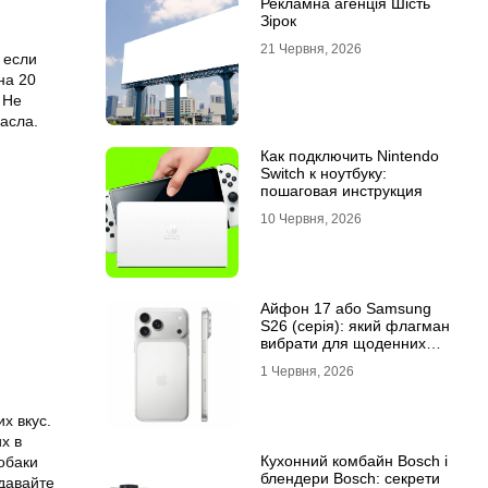
Рекламна агенція Шість
Зірок
21 Червня, 2026
 если
на 20
 Не
асла.
Как подключить Nintendo
Switch к ноутбуку:
пошаговая инструкция
10 Червня, 2026
Айфон 17 або Samsung
S26 (серія): який флагман
вибрати для щоденних
завдань
1 Червня, 2026
х вкус.
х в
Кухонний комбайн Bosch і
обаки
блендери Bosch: секрети
 давайте