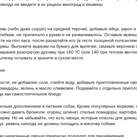
икогда не вводите в их рацион виноград и кишмиш.
вь (либо даже сырую) на средней терочке, добавьте яйца, укроп и
 гибким, не прилипало к рукам и не разваливалось. Оставьте выме
те на пол часа, после раскатайте его (в тесто толщиной полсантим
мы. Выложите вырезки на бумагу для выпечки, смажьте верхнюю 
заранее разогретую духовку при 160 ?C (или 140 при теплом венти
выпечку остывать и храните в сухом месте.
аки
кости, не добавляя соли, слейте воду, добавьте приготовленные ов
омидоры, зелень и масло оливковое. Подавайте с отдельно приго
да как самостоятельное блюдо.
сным дополнением в питании собак. Кроме популярных моркови, 
ожно давать брокколи, огурец, шпинат, спелые помидоры, картофе
паржу. Но не забывайте, что есть овощи, которые опасны для дома
лук, ревень никогда не должны попадать в мисочку собаки.
ко нарезанные овощи прекрасно подходят для пищеварения.