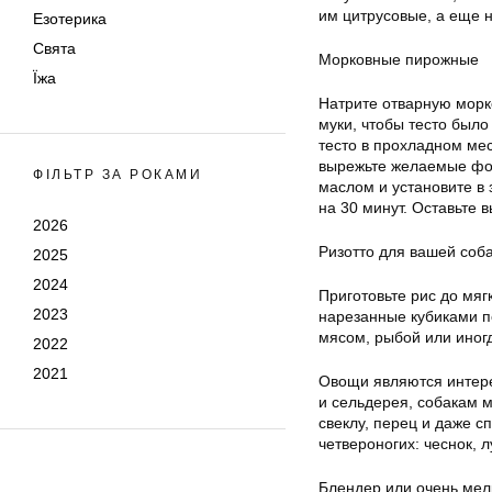
им цитрусовые, а еще н
Езотерика
Свята
Морковные пирожные
Їжа
Натрите отварную морко
муки, чтобы тесто было
тесто в прохладном мес
вырежьте желаемые фор
ФІЛЬТР ЗА РОКАМИ
маслом и установите в 
на 30 минут. Оставьте 
2026
Ризотто для вашей соб
2025
2024
Приготовьте рис до мяг
2023
нарезанные кубиками п
мясом, рыбой или иног
2022
2021
Овощи являются интере
и сельдерея, собакам м
свеклу, перец и даже с
четвероногих: чеснок, 
Блендер или очень мел