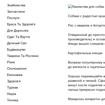
Знайомства
Запчастини
Собаки с радостью куша
Послуги
Краса Та Здоров'я
Рис с кварком и йогурт
Для Дорослих
Отваренный до пригото
Одяг Та Взуття
производитель) и осты
Дитячий Світ
блюдо вышло слишком с
Будівництво
Картофельные клецки
Тварини Та Рослини
Різне
Вопреки популярному м
до мягкости и тщательн
Оголошення
Економіка
Хорошо перемешайте вс
развитой и липкой. Сфо
Здоров'я
минут после поднятия 
Туризм
лапша прекрасно подход
Наука
Макароны конкретно дл
Техніка