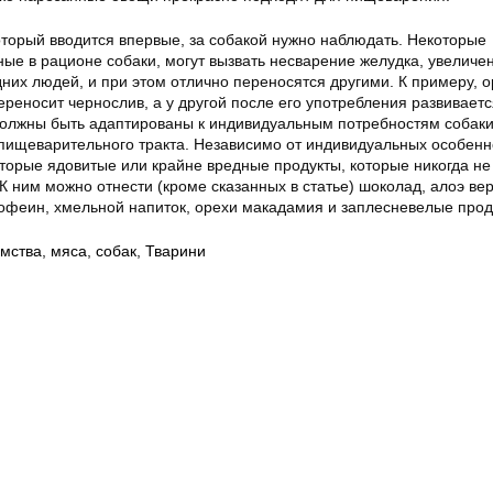
оторый вводится впервые, за собакой нужно наблюдать. Некоторые
ые в рационе собаки, могут вызвать несварение желудка, увеличе
них людей, и при этом отлично переносятся другими. К примеру, 
реносит чернослив, а у другой после его употребления развиваетс
олжны быть адаптированы к индивидуальным потребностям собаки
ищеварительного тракта. Независимо от индивидуальных особенн
торые ядовитые или крайне вредные продукты, которые никогда не
К ним можно отнести (кроме сказанных в статье) шоколад, алоэ вер
кофеин, хмельной напиток, орехи макадамия и заплесневелые прод
мства
,
мяса
,
собак
,
Тварини