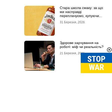
Стара школа смаку: за що
ми насправді
переплачуємо, купуючи
легендарні бренди
31 Березня, 2026
Здорове харчування на
роботі: міф чи реальність?
21 Березня, 2026