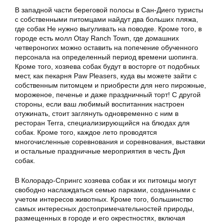
В западной части береговой полосы в Сан-Диего туристы
с собственными питомцами найдут два больших пляжа,
где собак Не нужно выгуливать на поводке. Кроме того, в
городе есть молл Otay Ranch Town, где домашних
четвероногих можно оставить на попечение обученного
персонала на определенный период времени шопинга.
Кроме того, хозяева собак будут в восторге от подобных
мест, как пекарня Paw Pleasers, куда вы можете зайти с
собственным питомцем и приобрести для него пирожные,
мороженое, печенье и даже праздничный торт! С другой
стороны, если ваш любимый воспитанник настроен
отужинать, стоит заглянуть одновременно с ним в
ресторан Terra, специализирующийся на блюдах для
собак. Кроме того, каждое лето проводятся
многочисленные соревнования и соревнования, выставки
и остальные праздничные мероприятия в честь Дня
собак.
В Колорадо-Спрингс хозяева собак и их питомцы могут
свободно наслаждаться семью парками, созданными с
учетом интересов животных. Кроме того, большинство
самых интересных достопримечательностей природы,
размещенных в городе и его окрестностях, включая