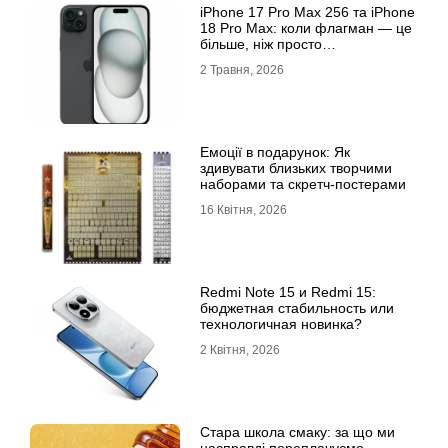
iРhone 17 Рro Мax 256 та iРhone
18 Рro Мax: коли флагман — це
більше, ніж просто
характеристики
2 Травня, 2026
Емоції в подарунок: Як
здивувати близьких творчими
наборами та скретч-постерами
16 Квітня, 2026
Redmi Note 15 и Redmi 15:
бюджетная стабильность или
технологичная новинка?
2 Квітня, 2026
Стара школа смаку: за що ми