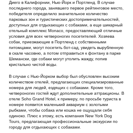
Диего в Калифорнии, Нью-Йорк и Портленд. В случае
последнего города, занявшего первое рейтинговое место,
победителя определило значительное количество
парковых зон и туристических достопримечательностей,
доступных для отдыхающих с собаками, а еще шикарный
отельный комплекс Monaco, предоставляющий отличные
условия для всех четвероногих посетителей. Хозяева
собак, приезжающие в Портленд с собственными
питомцами, могут посетить бот-сад, увидеть вырубленную
в скале часовню, а потом отправиться к фонтану в парке
Шемански, где собаки могут утолить жажду, попив
кристально чистой воды.
В случае с Нью-Йорком выбор был обусловлен высоким
количеством отелей, предлагающих специализированные
номера для людей, ездящих с собаками. Кроме того,
четвероногих гостей ждут дополнительные аттракционы. В
отеле Soho Grand Hotel, к примеру, по просьбе туриста в
номере появится маленький аквариум с золотыми
рыбками, чтобы собака или кошка не ощущали себя
одиноко. Плюс к этому, есть компания New York Dog
Tours, предлагающая профессиональные экскурсии по
городу для отдыхающих с собаками.