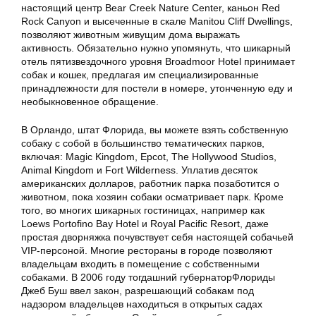
настоящий центр Bear Creek Nature Center, каньон Red
Rock Canyon и высеченные в скале Manitou Cliff Dwellings,
позволяют животным живущим дома выражать
активность. Обязательно нужно упомянуть, что шикарный
отель пятизвездочного уровня Broadmoor Hotel принимает
собак и кошек, предлагая им специализированные
принадлежности для постели в номере, утонченную еду и
необыкновенное обращение.
В Орландо, штат Флорида, вы можете взять собственную
собаку с собой в большинство тематических парков,
включая: Magic Kingdom, Epcot, The Hollywood Studios,
Animal Kingdom и Fort Wilderness. Уплатив десяток
американских долларов, работник парка позаботится о
животном, пока хозяин собаки осматривает парк. Кроме
того, во многих шикарных гостиницах, например как
Loews Portofino Bay Hotel и Royal Pacific Resort, даже
простая дворняжка почувствует себя настоящей собачьей
VIP-персоной. Многие рестораны в городе позволяют
владельцам входить в помещение с собственными
собаками. В 2006 году тогдашний губернаторФлориды
Джеб Буш ввел закон, разрешающий собакам под
надзором владельцев находиться в открытых садах