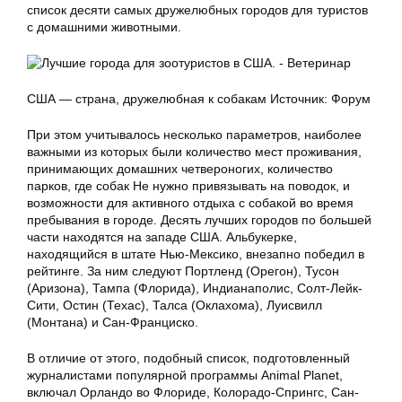
список десяти самых дружелюбных городов для туристов
с домашними животными.
США — страна, дружелюбная к собакам Источник: Форум
При этом учитывалось несколько параметров, наиболее
важными из которых были количество мест проживания,
принимающих домашних четвероногих, количество
парков, где собак Не нужно привязывать на поводок, и
возможности для активного отдыха с собакой во время
пребывания в городе. Десять лучших городов по большей
части находятся на западе США. Альбукерке,
находящийся в штате Нью-Мексико, внезапно победил в
рейтинге. За ним следуют Портленд (Орегон), Тусон
(Аризона), Тампа (Флорида), Индианаполис, Солт-Лейк-
Сити, Остин (Техас), Талса (Оклахома), Луисвилл
(Монтана) и Сан-Франциско.
В отличие от этого, подобный список, подготовленный
журналистами популярной программы Animal Planet,
включал Орландо во Флориде, Колорадо-Спрингс, Сан-