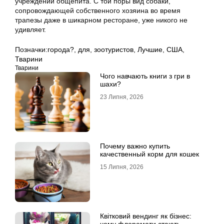
учреждений общепита. С той поры вид собаки,
сопровождающей собственного хозяина во время
трапезы даже в шикарном ресторане, уже никого не
удивляет.
Позначки:
города?
,
для
,
зоотуристов
,
Лучшие
,
США
,
Тварини
Тварини
Чого навчають книги з гри в
шахи?
23 Липня, 2026
Почему важно купить
качественный корм для кошек
15 Липня, 2026
Квітковий вендинг як бізнес: