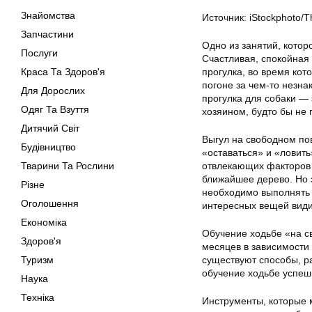
Знайомства
Источник: iStockphoto/T
Запчастини
Одно из занятий, котор
Послуги
Счастливая, спокойная 
Краса Та Здоров'я
прогулка, во время кот
погоне за чем-то незн
Для Дорослих
прогулка для собаки — 
Одяг Та Взуття
хозяином, будто бы не 
Дитячий Світ
Выгул на свободном пов
Будівництво
«оставаться» и «ловить
Тварини Та Рослини
отвлекающих факторов 
ближайшее дерево. Но 
Різне
необходимо выполнять в
Оголошення
интересных вещей видит
Економіка
Обучение ходьбе «на с
Здоров'я
месяцев в зависимости 
Туризм
существуют способы, р
обучение ходьбе успе
Наука
Техніка
Инструменты, которые 