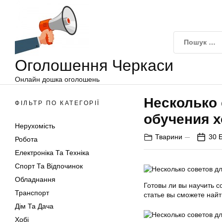
Оголошення
Перейти
Черкаси
до
вмісту
Оголошення Черкаси
Онлайн дошка оголошень
Несколько
ФІЛЬТР ПО КАТЕГОРІЇ
обучения х
Нерухомість
Тварини
30 
Робота
Електроніка Та Техніка
Спорт Та Відпочинок
Обладнання
Готовы ли вы научить 
Транспорт
статье вы сможете найт
Дім Та Дача
Хобі