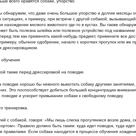
ьше всего нравятся собаке, упорство.
ы обнаружим, что даже очень большое упорство и долгие месяцы 
х ситуациях, к примеру, при встрече с другой собакой, вызывающей
и нахождении мелкого животного где-то в кустах. Вы также обнаруж
ожет быть полезна шлейка или полезное устройство под названием 
перед тем как применять какой-нибудь предмет, примените все до
примеру, обычное одобрение, начало с коротких прогулок или же п
м дрессировщиком.
о обучения
кой также перед дрессировкой на поводке.
а поводке хорошо бы немного вымотать собаку другими занятиями,
 них. Это поспособствует добиться большей концентрации внимани
 поводке и ускорит привыкание собаки к свободному поводку.
то тренировка.
тий с собакой, говоря: «Мы лишь слегка прогуляемся возле дома, 
ортом». Правило должно быть таким: куда идет поводок, туда идет
ее правилами. Если собака находится в процессе обучения хожден