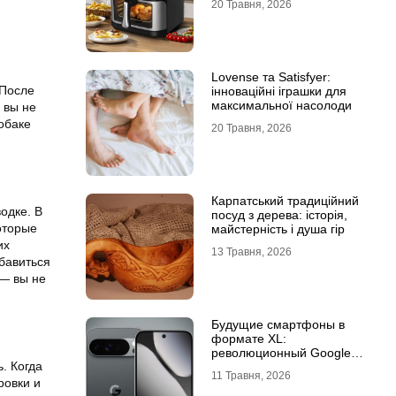
20 Травня, 2026
Lovense та Satisfyer:
 После
інноваційні іграшки для
максимальної насолоди
 вы не
обаке
20 Травня, 2026
Карпатський традиційний
одке. В
посуд з дерева: історія,
оторые
майстерність і душа гір
их
13 Травня, 2026
бавиться
 — вы не
Будущие смартфоны в
формате XL:
революционный Google
. Когда
Pixel 11 Pro XL
11 Травня, 2026
ровки и