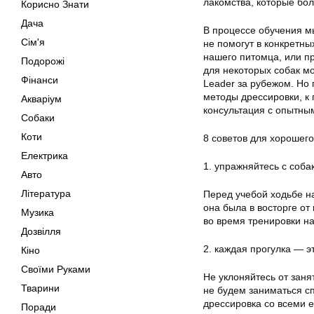
лакомства, которые бол
Корисно Знати
Дача
В процессе обучения м
Сім'я
не помогут в конкретны
нашего питомца, или пр
Подорожі
для некоторых собак м
Фінанси
Leader за рубежом. Но 
методы дрессировки, к 
Акваріум
консультация с опытны
Собаки
Коти
8 советов для хорошег
Електрика
1. упражняйтесь с соба
Авто
Література
Перед учебой ходьбе н
она была в восторге от
Музика
во время тренировки на
Дозвілля
2. каждая прогулка — э
Кіно
Своїми Руками
Не уклоняйтесь от заня
Тварини
не будем заниматься сп
дрессировка со всеми 
Поради