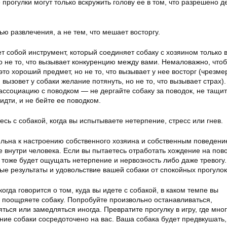
 прогулки могут только вскружить голову ее в том, что разрешено д
ью развлечения, а не тем, что мешает восторгу.
 собой инструмент, который соединяет собаку с хозяином только 
о не то, что вызывает конкуренцию между вами. Немаловажно, что
это хороший предмет, но не то, что вызывает у нее восторг (чрезм
вызовет у собаки желание потянуть, но не то, что вызывает страх).
ссоциацию с поводком — не дергайте собаку за поводок, не тащит
идти, и не бейте ее поводком.
есь с собакой, когда вы испытываете нетерпение, стресс или гнев.
ельна к настроению собственного хозяина и собственным поведен
 внутри человека. Если вы пытаетесь отработать хождение на пово
 тоже будет ощущать нетерпение и нервозность либо даже тревогу.
тые результаты и удовольствие вашей собаки от спокойных прогулок
огда говорится о том, куда вы идете с собакой, в каком темпе вы
о поощряете собаку. Попробуйте произвольно останавливаться,
яться или замедляться иногда. Превратите прогулку в игру, где мно
ние собаки сосредоточено на вас. Ваша собака будет предвкушать,