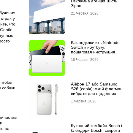
Рекламна агенція Шість
Зірок
обучения
21 Червня, 2026
 страх у
ите, что
Gentle
ступные
росто
Как подключить Nintendo
Switch к ноутбуку:
пошаговая инструкция
10 Червня, 2026
 чтобы
Айфон 17 або Samsung
я собаки
S26 (серія): який флагман
вибрати для щоденних
завдань
1 Червня, 2026
сейчас мы
 и
Кухонний комбайн Bosch і
ию на
блендери Bosch: секрети