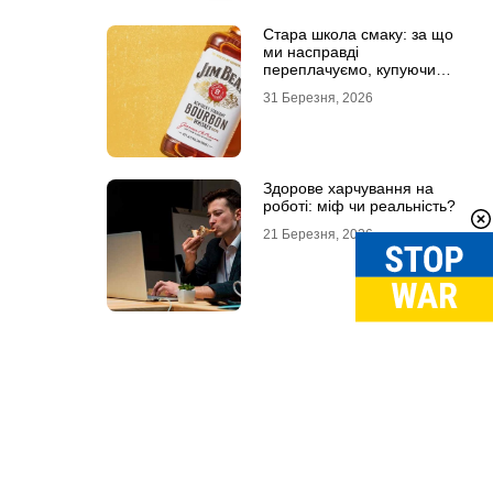
Стара школа смаку: за що
ми насправді
переплачуємо, купуючи
легендарні бренди
31 Березня, 2026
Здорове харчування на
роботі: міф чи реальність?
21 Березня, 2026