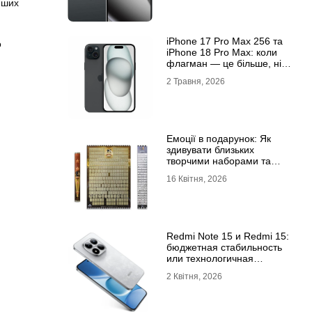
йших
iРhone 17 Рro Мax 256 та
о
iРhone 18 Рro Мax: коли
флагман — це більше, ніж
просто характеристики
2 Травня, 2026
Емоції в подарунок: Як
здивувати близьких
творчими наборами та
скретч-постерами
16 Квітня, 2026
Redmi Note 15 и Redmi 15:
бюджетная стабильность
или технологичная
новинка?
2 Квітня, 2026