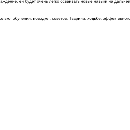
раждение, ей будет очень легко осваивать новые навыки на дальне
олько
,
обучения
,
поводке.
,
советов
,
Тварини
,
ходьбе
,
эффективног