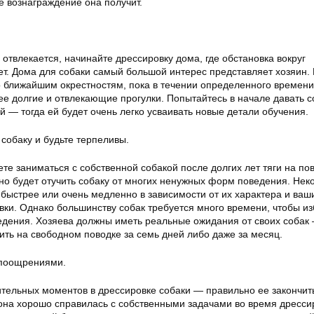
е вознаграждение она получит.
 отвлекается, начинайте дрессировку дома, где обстановка вокруг
ет. Дома для собаки самый большой интерес представляет хозяин.
о ближайшим окрестностям, пока в течении определенного времени
ее долгие и отвлекающие прогулки. Попытайтесь в начале давать с
й — тогда ей будет очень легко усваивать новые детали обучения.
 собаку и будьте терпеливы.
те заниматься с собственной собакой после долгих лет тяги на пов
но будет отучить собаку от многих ненужных форм поведения. Нек
 быстрее или очень медленно в зависимости от их характера и ваш
вки. Однако большинству собак требуется много времени, чтобы из
едения. Хозяева должны иметь реальные ожидания от своих собак
ить на свободном поводке за семь дней либо даже за месяц.
 поощрениями.
ительных моментов в дрессировке собаки — правильно ее закончить
 она хорошо справилась с собственными задачами во время дресси