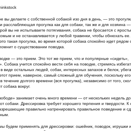
hinkstock
ое вы делаете с собственной собакой изо дня в день, — это прогулк
и расслабляющая прогулка как для собаки, так же и для хозяина —
орой вы не испытываете потягивания, собака не бросается с ярость
акомым и не останавливается у любой травинки, чтобы обнюхать ее
это такая прогулка, во время которой собака спокойно идет рядом 
помнит о существовании поводка.
одке — это прием. Это тот же прием, что и популярные «сидеть»,
». Собака учится спокойно вести себя на поводке, стремясь избега
в виде остальных людей, собак, интересных запахов и белок, убе
этот прием, наверное, самый сложный для обучения, поскольку его
 течение долгого времени (вся прогулка), независимо от того, ско
 собака вокруг.
вободе» занимает очень много времени — от нескольких недель д
от собаки. Дрессировка требует хорошего терпения и твердости. К 
азрешающие правильно натренировать правильное поведение и сд
шным.
мы будем применять для дрессировки: ошейник, поводок, игрушки 