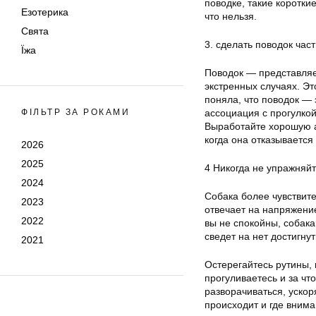
поводке, такие короткие
Езотерика
что нельзя.
Свята
3. сделать поводок част
Їжа
Поводок — представляет
экстренных случаях. Эт
поняла, что поводок — 
ФІЛЬТР ЗА РОКАМИ
ассоциация с прогулкой 
Выработайте хорошую а
когда она отказывается 
2026
2025
4 Никогда не упражняйт
2024
Собака более чувствит
2023
отвечает на напряжение
2022
вы не спокойны, собака
сведет на нет достигну
2021
Остерегайтесь рутины, к
прогуливаетесь и за чт
разворачиваться, ускор
происходит и где внима