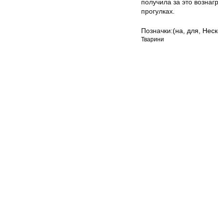
получила за это вознаг
прогулках.
Позначки:
(на
,
для
,
Неск
Тварини