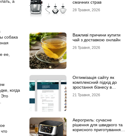
елать, а
смачних страв
28 Травня, 2026
в
Важливі причини купити
бы собака
чай з доставкою онлайн
ерная
26 Травня, 2026
е ее,
Оптимізація сайту як
комплексний підхід до
ием
зростання бізнесу в
дке, когда
інтернеті
21 Травня, 2026
 Это
.
Аерогриль: сучасне
рішення для швидкого та
гое
корисного приготування
 что
страв