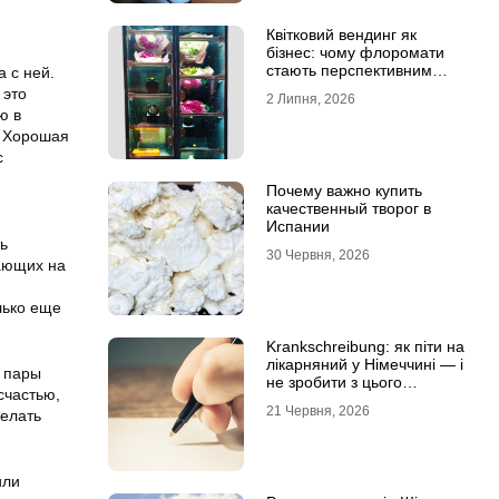
Квітковий вендинг як
бізнес: чому флоромати
стають перспективним
а с ней.
форматом продажу
 это
2 Липня, 2026
ю в
. Хорошая
с
Почему важно купить
качественный творог в
Испании
ть
30 Червня, 2026
гающих на
лько еще
Krankschreibung: як піти на
лікарняний у Німеччині — і
о пары
не зробити з цього
счастью,
проблему
21 Червня, 2026
елать
или