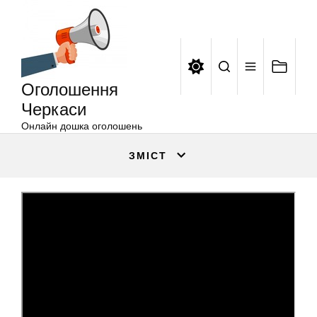
Оголошення
Перейти
Черкаси
до
вмісту
Оголошення
Черкаси
Онлайн дошка оголошень
ЗМІСТ