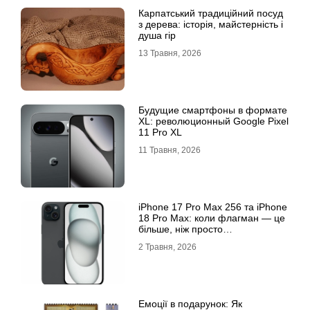
Карпатський традиційний посуд
з дерева: історія, майстерність і
душа гір
13 Травня, 2026
Будущие смартфоны в формате
XL: революционный Google Pixel
11 Pro XL
11 Травня, 2026
iРhone 17 Рro Мax 256 та iРhone
18 Рro Мax: коли флагман — це
більше, ніж просто
характеристики
2 Травня, 2026
Емоції в подарунок: Як